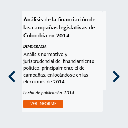
ción de
Caracterización de las
Educaci
vas de
organizaciones sociales
democr
centro
DEMOCRACIA
Democr
Construcción de tipología del
Elector
surgimiento y posterior desarrollo
de los movimientos sociales.
amiento
DEMOCRA
 de
Identifi
Fecha de publicación:
2014
 las
desarrol
VER INFORME
colombi
estruct
metodol
formació
Fecha de 
VER 